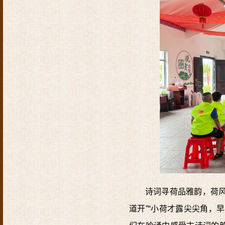
诗词寻荷品雅韵，荷
道开”“小荷才露尖尖角，