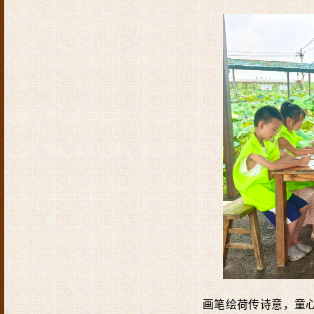
画笔绘荷传诗意，童